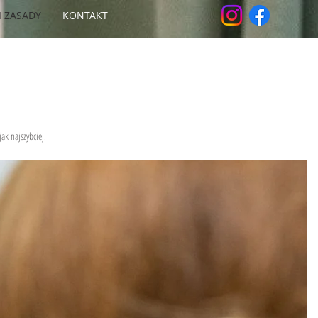
I ZASADY
KONTAKT
ak najszybciej.